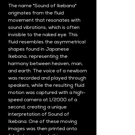
The name "Sound of Ikebana" 
originates from the fluid 
movement that resonates with 
sound vibrations, which is often 
invisible to the naked eye. This 
fluid resembles the asymmetrical 
shapes found in Japanese 
Ikebana, representing the 
harmony between heaven, man, 
and earth. The voice of a newborn 
was recorded and played through 
speakers, while the resulting fluid 
motion was captured with a high-
speed camera at 1/2000 of a 
second, creating a unique 
interpretation of Sound of 
Ikebana. One of these moving 
images was then printed onto 