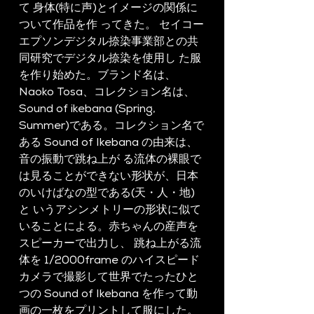
て 身体(特に声)とイメージの関係に
ついて作品を作 ってきた。 セイコー
エプソンデジタル捺染事業部との共
同研究でデジタル捺染を使用し た服
を作り始めた。ブランド名は、
Naoko Tosa、コレクション名は、
Sound of ikebana (Spring, 
Summer)である。コレクション名で
ある Sound of Ikebana の由来は、
音の振動で跳ね上が る流体の裸眼で
は見ることができない形状が、日本
のいけばなの型である(天・人・地)
と いうアシンメトリーの形状に似て
いることによる。赤ちゃんの産声を
スピーカーで出力し、 跳ね上がる流
体を 1/2000frame のハイスピード
カメラで撮影して世界でたったひと
つの Sound of Ikebana を作って動
画の一枚をプリントして服にした。