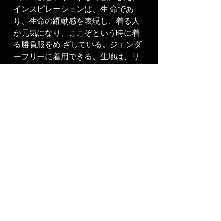
インスピレーションは、生 命であ
り、生命の躍動感を表現し、着る人
が元気になり、ここぞという時に着
る勝負服をめ ざしている。ジェンダ
ーフリーに着用できる。生地は、リ
サイクルポリエステルを中心に、 
SDGʼs に配慮している。色は日本の
四季の花のイメージを元に Sound 
of Ikebana (Spring, Summer)コレ
クションにしている。
SS27​
Previous Collection​