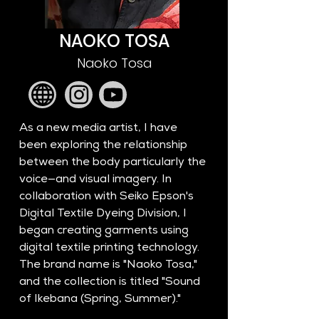
NAOKO TOSA
Naoko Tosa
As a new media artist, I have 
been exploring the relationship 
between the body particularly the 
voice—and visual imagery. In 
collaboration with Seiko Epson's 
Digital Textile Dyeing Division, I 
began creating garments using 
digital textile printing technology. 
The brand name is "Naoko Tosa," 
and the collection is titled "Sound 
of Ikebana (Spring, Summer)."