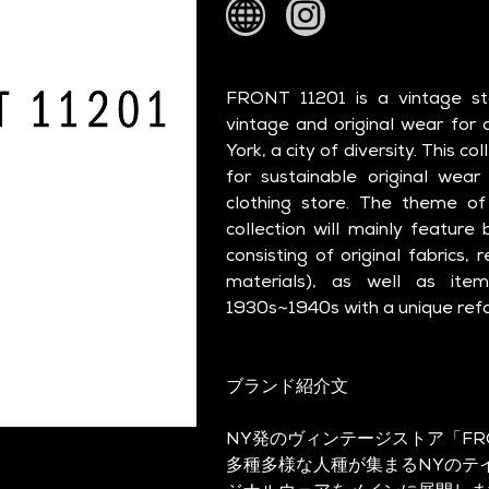
FRONT 11201 is a vintage sto
vintage and original wear for
York, a city of diversity. This coll
for sustainable original wear
clothing store. The theme of t
collection will mainly feature 
consisting of original fabrics,
materials), as well as ite
1930s~1940s with a unique refa
ブランド紹介文
NY発のヴィンテージストア「FRON
多種多様な人種が集まるNYのテ