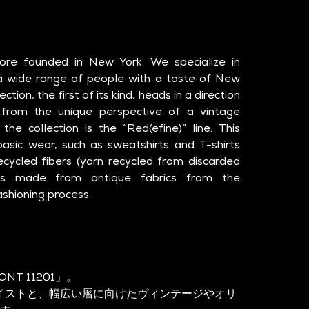
re founded in New York. We specialize in 
 a wide range of people with a taste of New 
ection, the first of its kind, heads in a direction 
 from the unique perspective of a vintage 
he collection is the “Red(efine)” line. This 
basic wear, such as sweatshirts and T-shirts 
 recycled fibers (yarn recycled from discarded 
ms made from antique fabrics from the 
shioning process.
T 11201」。
イストと、幅広い層に向けたヴィンテージやオリ