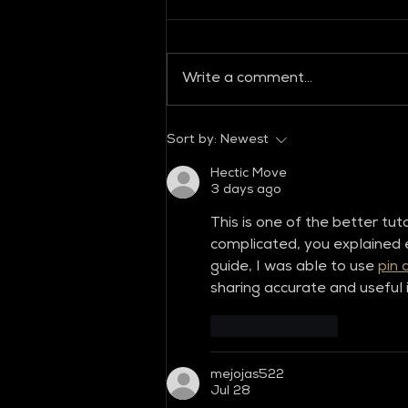
Write a comment...
Global Fashion Collective
Sort by:
Newest
Hectic Move
3 days ago
This is one of the better tut
complicated, you explained e
guide, I was able to use 
pin 
sharing accurate and useful
Like
Reply
mejojas522
Jul 28