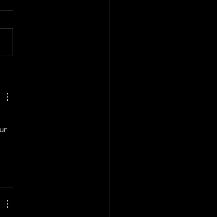
don Fashion Week
uary 2026—Highlights
 Trends
ur 