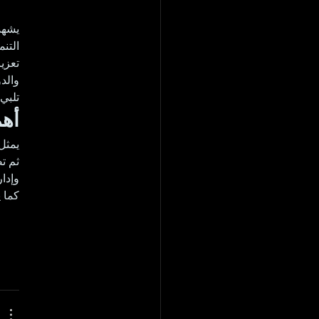
يشه 
تعز 
وال 
تلب.
أهم
يمث 
ثم  
وإدا.
كما…