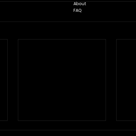
​ About​
FAQ