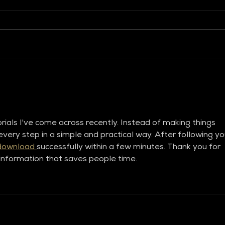
Défilé - Global fashion
Lon
collective - Prêt à porter
Febr
Automne-Hiver 26-27
And
orials I've come across recently. Instead of making things 
very step in a simple and practical way. After following yo
download 
successfully within a few minutes. Thank you for 
 information that saves people time.