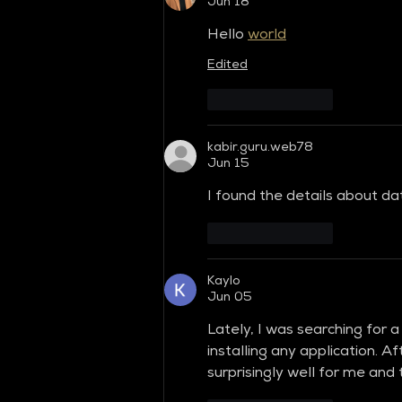
Jun 18
Hello 
world
Edited
Like
Reply
kabir.guru.web78
Jun 15
I found the details about dat
Like
Reply
Kaylo
Jun 05
Lately, I was searching for a 
installing any application. A
surprisingly well for me and 