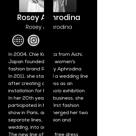
Rosey Aphrodina
Rosey Aphrodina
In 2004, Chie Kubota from Aichi, 
Japan founded the women's 
fashion brand Rosey Aphrodina.
In 2011, she started a wedding line 
after creating a dress as an 
installation for her solo exhibition.
In her 20th year of business, she 
participated in her first fashion 
show in Paris, and merged her two 
separate lines, fashion and 
wedding, into one.
The new line offers free dress 