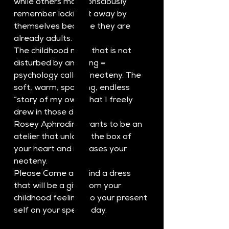
while others may consciously 
remember locking it away by 
themselves because they are 
already adults.
The childhood mind that is not 
disturbed by anything = 
psychology calls it “neoteny. The 
soft, warm, sparkling, endless 
“story of my own” that I freely 
drew in those days.
Rosey Aphrodina wants to be an 
atelier that unlocks the box of 
your heart and releases your 
neoteny.
Please Come and find a dress 
that will be a gift from your 
childhood feelings to your present 
self on your special day.