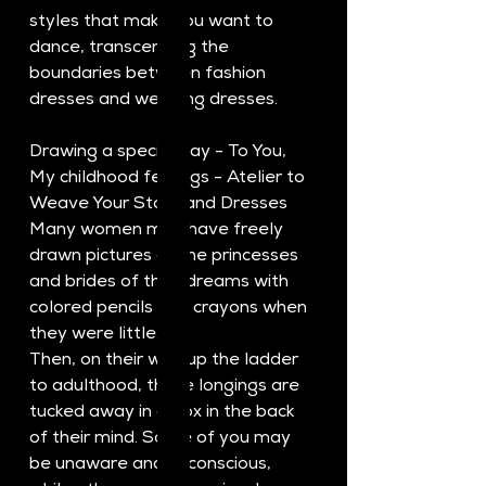
styles that make you want to 
dance, transcending the 
boundaries between fashion 
dresses and wedding dresses.
Drawing a special day - To You, 
My childhood feelings - Atelier to 
Weave Your Story and Dresses
Many women may have freely 
drawn pictures of the princesses 
and brides of their dreams with 
colored pencils and crayons when 
they were little.
Then, on their way up the ladder 
to adulthood, those longings are 
tucked away in a box in the back 
of their mind. Some of you may 
be unaware and unconscious, 