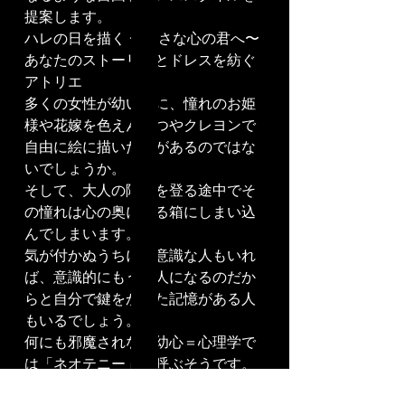
提案します。
ハレの日を描く 〜おさな心の君へ〜
あなたのストーリーとドレスを紡ぐ
アトリエ
多くの女性が幼い頃に、憧れのお姫
様や花嫁を色えんぴつやクレヨンで
自由に絵に描いた事があるのではな
いでしょうか。
そして、大人の階段を登る途中でそ
の憧れは心の奥にある箱にしまい込
んでしまいます。
気が付かぬうちに無意識な人もいれ
ば、意識的にもう大人になるのだか
らと自分で鍵をかけた記憶がある人
もいるでしょう。
何にも邪魔されない幼心＝心理学で
は「ネオテニー」と呼ぶそうです。
あの頃自由に描いた、柔らかく温か