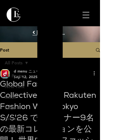
< Back to Home
Post
All Posts
d menu ニュース
All Posts
Sep 12, 2025
Global Fashion
New York
Collective 東京 Rakuten
Milan
Fashion Week Tokyo
Paris
S/S'26 でデザイナー9名
Tokyo
の最新コレクションを公
London