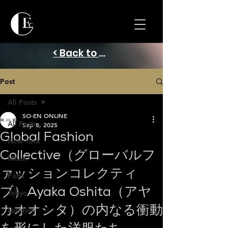
< Back to Home
Post
All Posts
SO-EN ONLINE
All Posts
Sep 8, 2025
Global Fashion
New York
Collective（グローバルフ
Milan
ァッションコレクティ
Paris
ブ）Ayaka Oshita（アヤ
Tokyo
カオオシタ）の内なる衝動
London