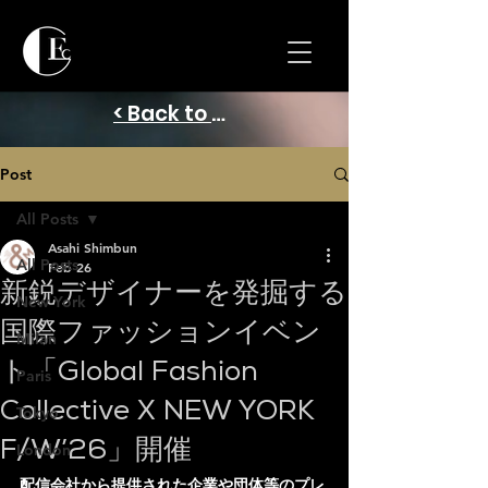
< Back to Home
Post
All Posts
Asahi Shimbun
All Posts
Feb 26
新鋭デザイナーを発掘する
New York
国際ファッションイベン
Milan
ト「Global Fashion
Paris
Collective X NEW YORK
Tokyo
F/W’26」開催
London
配信会社から提供された企業や団体等のプレ